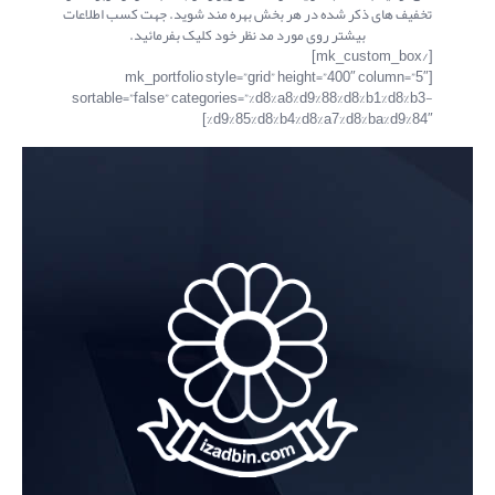
تخفیف های ذکر شده در هر بخش بهره مند شوید. جهت کسب اطلاعات
بیشتر روی مورد مد نظر خود کلیک بفرمائید.
[/mk_custom_box]
[mk_portfolio style=”grid” height=”400″ column=”5″
sortable=”false” categories=”%d8%a8%d9%88%d8%b1%d8%b3-
%d9%85%d8%b4%d8%a7%d8%ba%d9%84″]