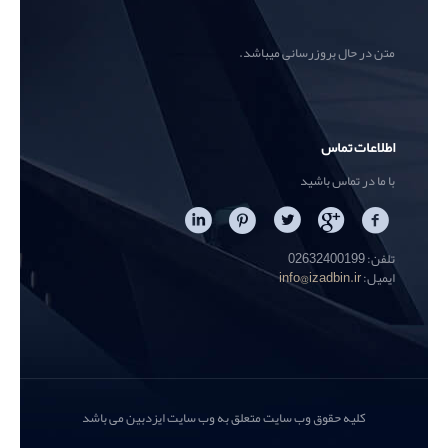
متن در حال بروزرسانی میباشد.
اطلاعات تماس
با ما در تماس باشید
تلفن: 02632400199
ایمیل:
info@izadbin.ir
کلیه حقوق وب سایت متعلق به وب سایت ایزدبین می باشد