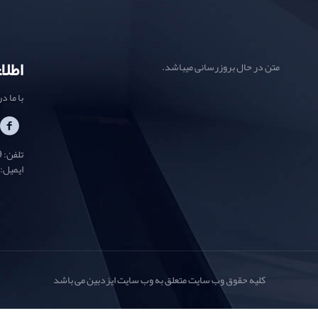
اطلا
متن در حال بروزرسانی میباشد.
با ما د
تلفن: 02632400199
ایمیل:
کلیه حقوق وب سایت متعلق به وب سایت ایزدبین می باشد